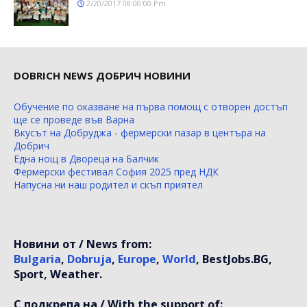
2/20/2017 08:00:00 Pm
DOBRICH NEWS ДОБРИЧ НОВИНИ
Обучение по оказване на първа помощ с отворен достъп
ще се проведе във Варна
Вкусът на Добруджа - фермерски пазар в центъра на
Добрич
Една нощ в Двореца на Балчик
Фермерски фестивал София 2025 пред НДК
Напусна ни наш родител и скъп приятел
Новини от / News from:
Bulgaria
,
Dobruja
,
Europe
,
World
, BestJobs.BG,
Sport, Weather.
С подкрепа на / With the support of: