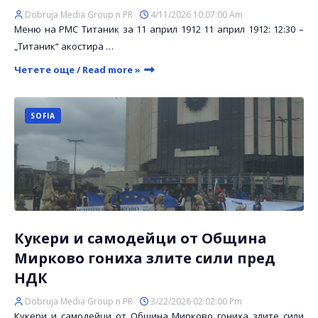
Dobruja Media Group n PR
4/11/2026 10:07:00 Am
Меню на РМС Титаник за 11 април 1912 11 април 1912: 12:30 –
„Титаник“ акостира …
Четете още / Read more »
SOFIA
Кукери и самодейци от Община
Мирково гониха злите сили пред
НДК
Dobruja Media Group n PR
3/22/2026 02:02:00 Pm
Кукери и самодейци от Община Мирково гониха злите сили