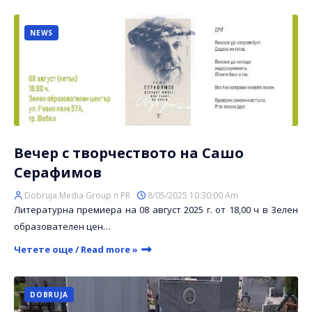
NEWS
Вечер с творчеството на Сашо
Серафимов
Dobruja Media Group n PR
8/05/2025 10:30:00 Am
Литературна премиера на 08 август 2025 г. от 18,00 ч в Зелен
образователен цен…
Четете още / Read more »
DOBRUJA