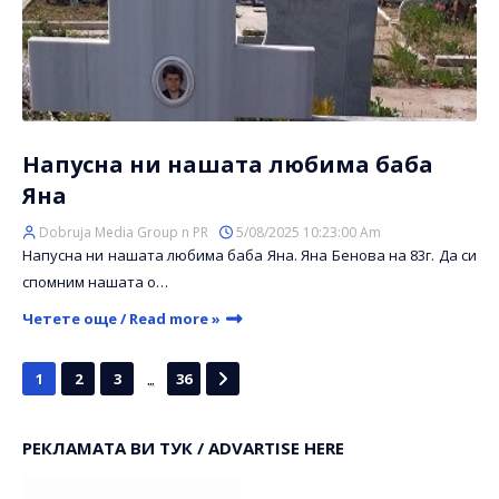
Напусна ни нашата любима баба
Яна
Dobruja Media Group n PR
5/08/2025 10:23:00 Am
Напусна ни нашата любима баба Яна. Яна Бенова на 83г. Да си
спомним нашата о…
Четете още / Read more »
...
1
2
3
36
РЕКЛАМАТА ВИ ТУК / ADVARTISE HERE