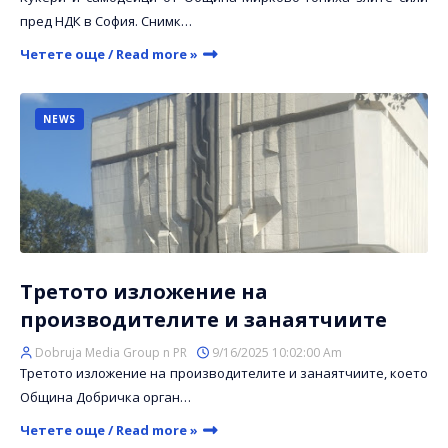
пред НДК в София. Снимк…
Четете още / Read more »
NEWS
Третото изложение на
производителите и занаятчиите
Dobruja Media Group n PR
9/16/2025 10:02:00 Am
Третото изложение на производителите и занаятчиите, което
Община Добричка орган…
Четете още / Read more »