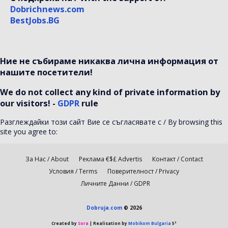
Dobrichnews.com
BestJobs.BG
Ние не събираме никаква лична информация от
нашите посетители!
We do not collect any kind of private information by
our visitors! -
GDPR
rule
Разглеждайки този сайт Вие се съгласявате с / By browsing this
site you agree to:
За Нас / About
Реклама €$£ Advertis
Контакт / Contact
Условия / Terms
Поверителност / Privacy
Личните Данни / GDPR
Dobruja.com
© 2026
Created by
Sora
| Realisation by
Mobikom Bulgaria
5³