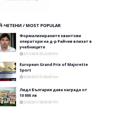
Й-ЧЕТЕНИ / MOST POPULAR
Формализираните квантови
оператори на д-р Райчев влизат в
учебниците
5/11/2016 05:22:00 Pm
Еuropean Grand Prix of Majorette
Sport
6/30/2015 01:06:00 Am
Лидл България дава награда от
10 000 лв
2/20/2017 08:00:00 Pm