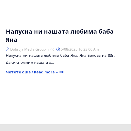
Напусна ни нашата любима баба
Яна
Dobruja Media Group n PR
5/08/2025 10:23:00 Am
Напусна ни нашата любима баба Яна. Яна Бенова на 83г.
Да си спомним нашата о…
Четете още / Read more »