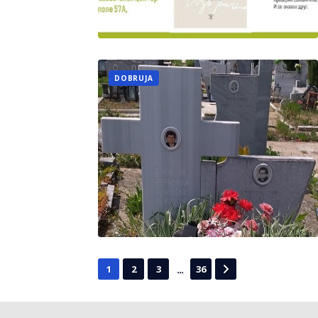
DOBRUJA
...
1
2
3
36