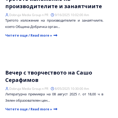
производителите и занаятчиите
Dobruja Media Group n PR
9/16/2025 10:02:00 Am
Третото изложение на производителите и занаятчиите,
което Община Добричка орган…
Четете още / Read more »
Вечер с творчеството на Сашо
Серафимов
Dobruja Media Group n PR
8/05/2025 10:30:00 Am
Литературна премиера на 08 август 2025 г. от 18,00 ч в
Зелен образователен цен…
Четете още / Read more »