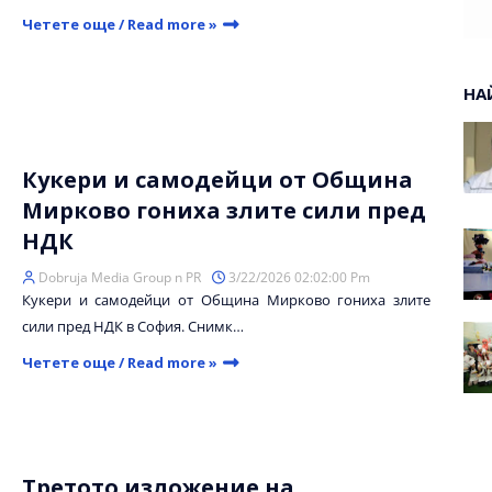
Четете още / Read more »
НА
Кукери и самодейци от Община
Мирково гониха злите сили пред
НДК
Dobruja Media Group n PR
3/22/2026 02:02:00 Pm
Кукери и самодейци от Община Мирково гониха злите
сили пред НДК в София. Снимк…
Четете още / Read more »
Третото изложение на