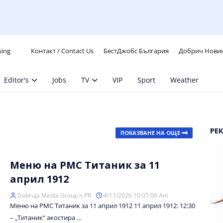
sing
Контакт / Contact Us
БестДжобс България
Добрич Нови
Editor's
Jobs
TV
VIP
Sport
Weather
РЕ
ПОКАЗВАНЕ НА ОЩЕ
Меню на РМС Титаник за 11
април 1912
Dobruja Media Group n PR
4/11/2026 10:07:00 Am
Меню на РМС Титаник за 11 април 1912 11 април 1912: 12:30
– „Титаник“ акостира …