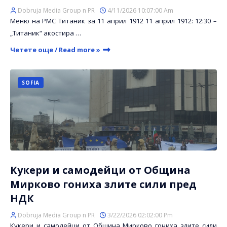
Dobruja Media Group n PR
4/11/2026 10:07:00 Am
Меню на РМС Титаник за 11 април 1912 11 април 1912: 12:30 –
„Титаник“ акостира …
Четете още / Read more »
SOFIA
Кукери и самодейци от Община
Мирково гониха злите сили пред
НДК
Dobruja Media Group n PR
3/22/2026 02:02:00 Pm
Кукери и самодейци от Община Мирково гониха злите сили