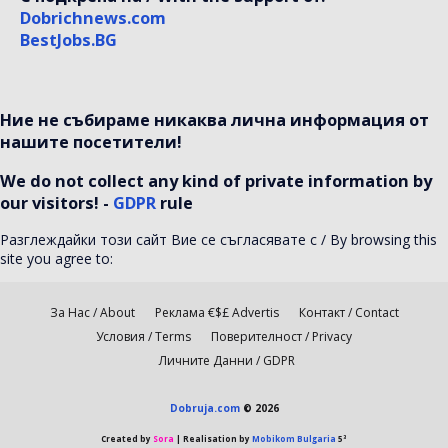
Dobrichnews.com
BestJobs.BG
Ние не събираме никаква лична информация от
нашите посетители!
We do not collect any kind of private information by
our visitors! -
GDPR
rule
Разглеждайки този сайт Вие се съгласявате с / By browsing this
site you agree to:
За Нас / About
Реклама €$£ Advertis
Контакт / Contact
Условия / Terms
Поверителност / Privacy
Личните Данни / GDPR
Dobruja.com
© 2026
Created by
Sora
| Realisation by
Mobikom Bulgaria
5³