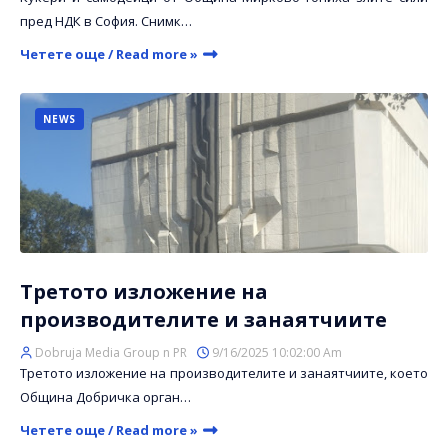
пред НДК в София. Снимк…
Четете още / Read more »
NEWS
Третото изложение на
производителите и занаятчиите
Dobruja Media Group n PR
9/16/2025 10:02:00 Am
Третото изложение на производителите и занаятчиите, което
Община Добричка орган…
Четете още / Read more »