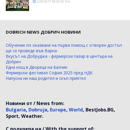
2/20/2017 08:00:00 Pm
DOBRICH NEWS ДОБРИЧ НОВИНИ
Обучение по оказване на първа помощ с отворен достъп
ще се проведе във Варна
Вкусът на Добруджа - фермерски пазар в центъра на
Добрич
Една нощ в Двореца на Балчик
Фермерски фестивал София 2025 пред НДК
Напусна ни наш родител и скъп приятел
Новини от / News from:
Bulgaria
,
Dobruja
,
Europe
,
World
, BestJobs.BG,
Sport, Weather.
С подкрепа на / With the support of: