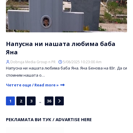
Напусна ни нашата любима баба
Яна
Dobruja Media Group n PR
5/08/2025 10:23:00 Am
Напусна ни нашата любима баба Яна. Яна Бенова на 83г. Да си
спомним нашата о…
Четете още / Read more »
...
1
2
3
36
РЕКЛАМАТА ВИ ТУК / ADVARTISE HERE