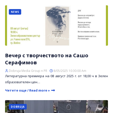
NEWS
Вечер с творчеството на Сашо
Серафимов
Dobruja Media Group n PR
8/05/2025 10:30:00 Am
Литературна премиера на 08 август 2025 г. от 18,00 ч в Зелен
образователен цен…
Четете още / Read more »
DOBRUJA