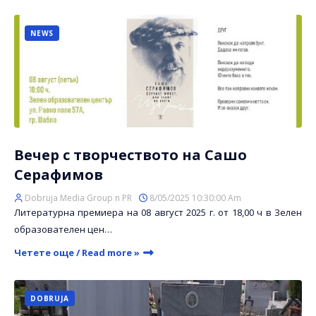
NEWS
Вечер с творчеството на Сашо
Серафимов
Dobruja Media Group n PR
8/05/2025 10:30:00 Am
Литературна премиера на 08 август 2025 г. от 18,00 ч в Зелен
образователен цен…
Четете още / Read more »
DOBRUJA