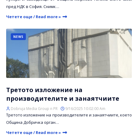
пред НДК в София. Снимк…
Четете още / Read more »
NEWS
Третото изложение на
производителите и занаятчиите
Dobruja Media Group n PR
9/16/2025 10:02:00 Am
Третото изложение на производителите и занаятчиите, което
Община Добричка орган…
Четете още / Read more »