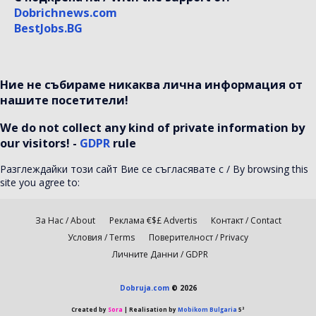
Dobrichnews.com
BestJobs.BG
Ние не събираме никаква лична информация от
нашите посетители!
We do not collect any kind of private information by
our visitors! -
GDPR
rule
Разглеждайки този сайт Вие се съгласявате с / By browsing this
site you agree to:
За Нас / About
Реклама €$£ Advertis
Контакт / Contact
Условия / Terms
Поверителност / Privacy
Личните Данни / GDPR
Dobruja.com
© 2026
Created by
Sora
| Realisation by
Mobikom Bulgaria
5³