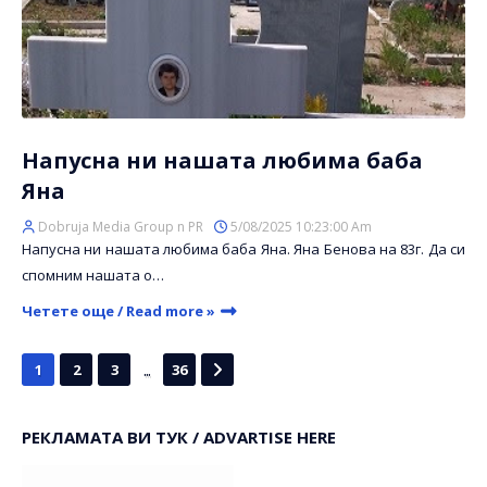
Напусна ни нашата любима баба
Яна
Dobruja Media Group n PR
5/08/2025 10:23:00 Am
Напусна ни нашата любима баба Яна. Яна Бенова на 83г. Да си
спомним нашата о…
Четете още / Read more »
...
1
2
3
36
РЕКЛАМАТА ВИ ТУК / ADVARTISE HERE