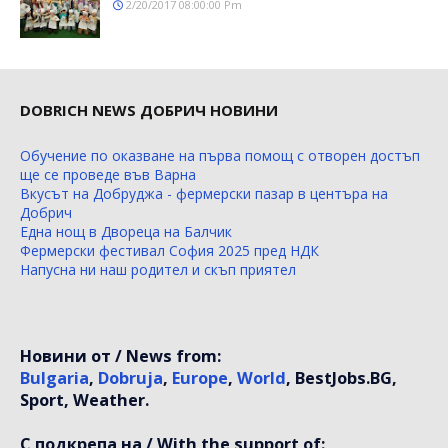
2/20/2017 08:00:00 Pm
DOBRICH NEWS ДОБРИЧ НОВИНИ
Обучение по оказване на първа помощ с отворен достъп
ще се проведе във Варна
Вкусът на Добруджа - фермерски пазар в центъра на
Добрич
Една нощ в Двореца на Балчик
Фермерски фестивал София 2025 пред НДК
Напусна ни наш родител и скъп приятел
Новини от / News from:
Bulgaria
,
Dobruja
,
Europe
,
World
, BestJobs.BG,
Sport, Weather.
С подкрепа на / With the support of: