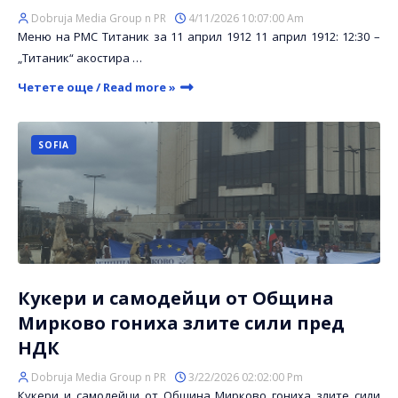
Dobruja Media Group n PR
4/11/2026 10:07:00 Am
Меню на РМС Титаник за 11 април 1912 11 април 1912: 12:30 –
„Титаник“ акостира …
Четете още / Read more »
SOFIA
Кукери и самодейци от Община
Мирково гониха злите сили пред
НДК
Dobruja Media Group n PR
3/22/2026 02:02:00 Pm
Кукери и самодейци от Община Мирково гониха злите сили