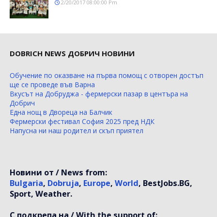
2/20/2017 08:00:00 Pm
DOBRICH NEWS ДОБРИЧ НОВИНИ
Обучение по оказване на първа помощ с отворен достъп
ще се проведе във Варна
Вкусът на Добруджа - фермерски пазар в центъра на
Добрич
Една нощ в Двореца на Балчик
Фермерски фестивал София 2025 пред НДК
Напусна ни наш родител и скъп приятел
Новини от / News from:
Bulgaria
,
Dobruja
,
Europe
,
World
, BestJobs.BG,
Sport, Weather.
С подкрепа на / With the support of: