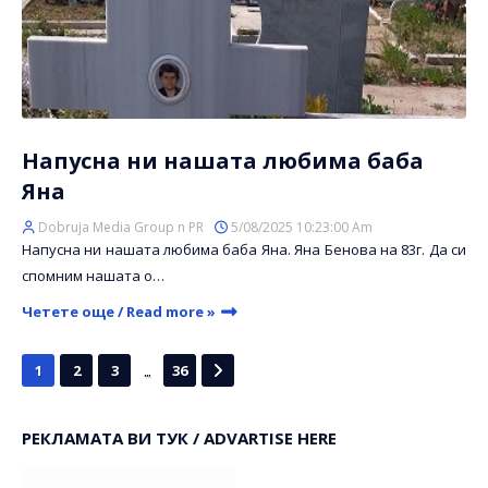
Напусна ни нашата любима баба
Яна
Dobruja Media Group n PR
5/08/2025 10:23:00 Am
Напусна ни нашата любима баба Яна. Яна Бенова на 83г. Да си
спомним нашата о…
Четете още / Read more »
...
1
2
3
36
РЕКЛАМАТА ВИ ТУК / ADVARTISE HERE