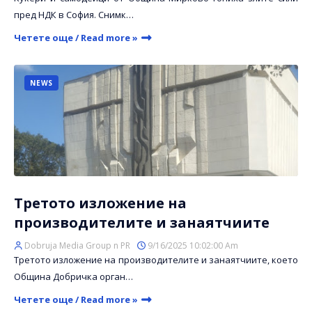
пред НДК в София. Снимк…
Четете още / Read more »
NEWS
Третото изложение на
производителите и занаятчиите
Dobruja Media Group n PR
9/16/2025 10:02:00 Am
Третото изложение на производителите и занаятчиите, което
Община Добричка орган…
Четете още / Read more »