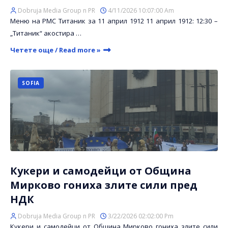
Dobruja Media Group n PR
4/11/2026 10:07:00 Am
Меню на РМС Титаник за 11 април 1912 11 април 1912: 12:30 –
„Титаник“ акостира …
Четете още / Read more »
SOFIA
Кукери и самодейци от Община
Мирково гониха злите сили пред
НДК
Dobruja Media Group n PR
3/22/2026 02:02:00 Pm
Кукери и самодейци от Община Мирково гониха злите сили