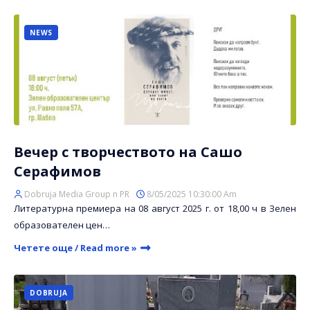
NEWS
Вечер с творчеството на Сашо
Серафимов
Dobruja Media Group n PR
8/05/2025 10:30:00 Am
Литературна премиера на 08 август 2025 г. от 18,00 ч в Зелен
образователен цен…
Четете още / Read more »
DOBRUJA