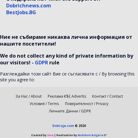
Dobrichnews.com
BestJobs.BG
Ние не събираме никаква лична информация от
нашите посетители!
We do not collect any kind of private information by
our visitors! -
GDPR
rule
Разглеждайки този сайт Вие се съгласявате с / By browsing this
site you agree to:
За Нас / About
Реклама €$£ Advertis
Контакт / Contact
Условия / Terms
Поверителност / Privacy
Личните Данни / GDPR
Dobruja.com
© 2026
Created by
Sora
| Realisation by
Mobikom Bulgaria
5³