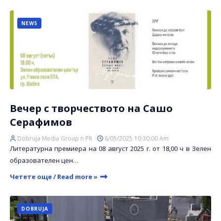
NEWS
Вечер с творчеството на Сашо
Серафимов
Dobruja Media Group n PR
8/05/2025 10:30:00 Am
Литературна премиера на 08 август 2025 г. от 18,00 ч в Зелен
образователен цен…
Четете още / Read more »
DOBRUJA