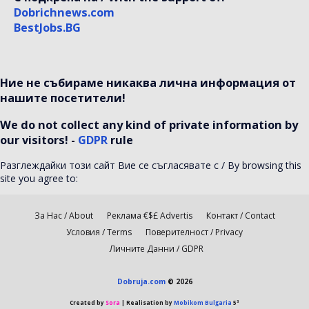
Dobrichnews.com
BestJobs.BG
Ние не събираме никаква лична информация от
нашите посетители!
We do not collect any kind of private information by
our visitors! -
GDPR
rule
Разглеждайки този сайт Вие се съгласявате с / By browsing this
site you agree to:
За Нас / About
Реклама €$£ Advertis
Контакт / Contact
Условия / Terms
Поверителност / Privacy
Личните Данни / GDPR
Dobruja.com
© 2026
Created by
Sora
| Realisation by
Mobikom Bulgaria
5³