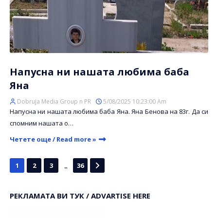
Напусна ни нашата любима баба
Яна
Dobruja Media Group n PR
5/08/2025 10:23:00 Am
Напусна ни нашата любима баба Яна. Яна Бенова на 83г. Да си
спомним нашата о…
Четете още / Read more »
...
1
2
3
36
РЕКЛАМАТА ВИ ТУК / ADVARTISE HERE