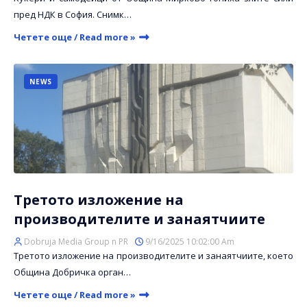
пред НДК в София. Снимк…
Четете още / Read more »
NEWS
Третото изложение на
производителите и занаятчиите
Dobruja Media Group n PR
9/16/2025 10:02:00 Am
Третото изложение на производителите и занаятчиите, което
Община Добричка орган…
Четете още / Read more »