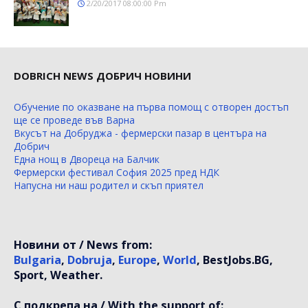
2/20/2017 08:00:00 Pm
DOBRICH NEWS ДОБРИЧ НОВИНИ
Обучение по оказване на първа помощ с отворен достъп
ще се проведе във Варна
Вкусът на Добруджа - фермерски пазар в центъра на
Добрич
Една нощ в Двореца на Балчик
Фермерски фестивал София 2025 пред НДК
Напусна ни наш родител и скъп приятел
Новини от / News from:
Bulgaria
,
Dobruja
,
Europe
,
World
, BestJobs.BG,
Sport, Weather.
С подкрепа на / With the support of: