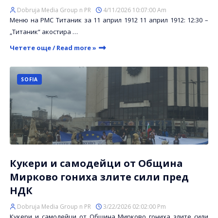
Dobruja Media Group n PR
4/11/2026 10:07:00 Am
Меню на РМС Титаник за 11 април 1912 11 април 1912: 12:30 –
„Титаник“ акостира …
Четете още / Read more »
SOFIA
Кукери и самодейци от Община
Мирково гониха злите сили пред
НДК
Dobruja Media Group n PR
3/22/2026 02:02:00 Pm
Кукери и самодейци от Община Мирково гониха злите сили