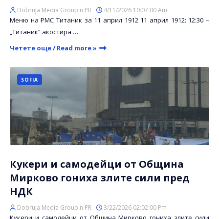
Dobruja Media Group n PR
4/11/2026 10:07:00 Am
Меню на РМС Титаник за 11 април 1912 11 април 1912: 12:30 –
„Титаник“ акостира …
Четете още / Read more »
SOFIA
Кукери и самодейци от Община
Мирково гониха злите сили пред
НДК
Dobruja Media Group n PR
3/22/2026 02:02:00 Pm
Кукери и самодейци от Община Мирково гониха злите сили