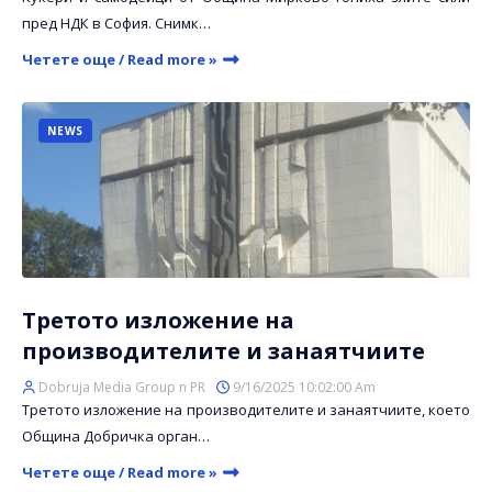
пред НДК в София. Снимк…
Четете още / Read more »
NEWS
Третото изложение на
производителите и занаятчиите
Dobruja Media Group n PR
9/16/2025 10:02:00 Am
Третото изложение на производителите и занаятчиите, което
Община Добричка орган…
Четете още / Read more »