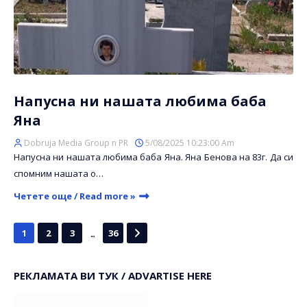
Напусна ни нашата любима баба
Яна
Dobruja Media Group n PR
5/08/2025 10:23:00 Am
Напусна ни нашата любима баба Яна. Яна Бенова на 83г. Да си
спомним нашата о…
Четете още / Read more »
...
1
2
3
36
РЕКЛАМАТА ВИ ТУК / ADVARTISE HERE