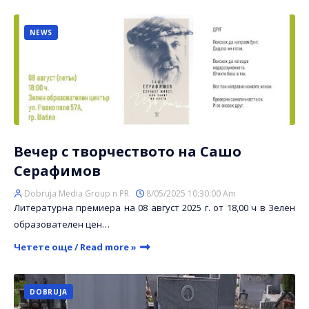
NEWS
Вечер с творчеството на Сашо
Серафимов
Dobruja Media Group n PR
8/05/2025 10:30:00 Am
Литературна премиера на 08 август 2025 г. от 18,00 ч в Зелен
образователен цен…
Четете още / Read more »
DOBRUJA