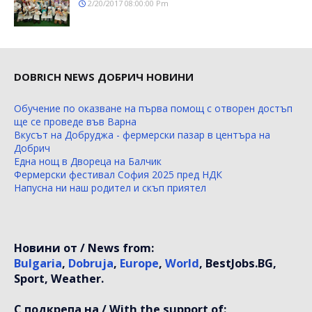
2/20/2017 08:00:00 Pm
DOBRICH NEWS ДОБРИЧ НОВИНИ
Обучение по оказване на първа помощ с отворен достъп
ще се проведе във Варна
Вкусът на Добруджа - фермерски пазар в центъра на
Добрич
Една нощ в Двореца на Балчик
Фермерски фестивал София 2025 пред НДК
Напусна ни наш родител и скъп приятел
Новини от / News from:
Bulgaria
,
Dobruja
,
Europe
,
World
, BestJobs.BG,
Sport, Weather.
С подкрепа на / With the support of: