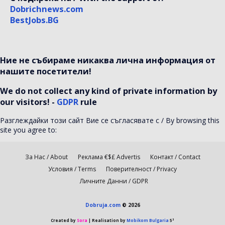
Dobrichnews.com
BestJobs.BG
Ние не събираме никаква лична информация от
нашите посетители!
We do not collect any kind of private information by
our visitors! -
GDPR
rule
Разглеждайки този сайт Вие се съгласявате с / By browsing this
site you agree to:
За Нас / About
Реклама €$£ Advertis
Контакт / Contact
Условия / Terms
Поверителност / Privacy
Личните Данни / GDPR
Dobruja.com
© 2026
Created by
Sora
| Realisation by
Mobikom Bulgaria
5³